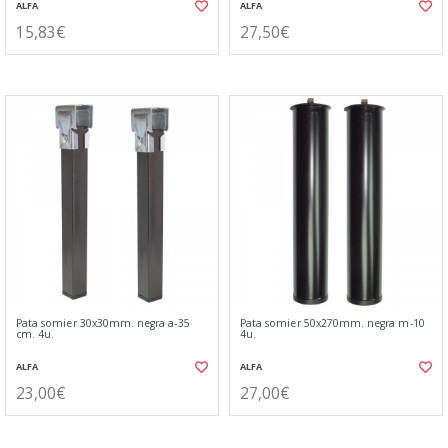
ALFA
ALFA
15,83€
27,50€
Pata somier 30x30mm. negra a-35
Pata somier 50x270mm. negra m-10
cm. 4u.
4u.
ALFA
ALFA
23,00€
27,00€