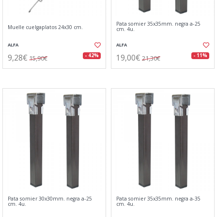
Pata somier 35x35mm. negra a-25
Muelle cuelgaplatos 24x30 cm.
cm. 4u.
ALFA
ALFA
9,28€
19,00€
- 42%
- 11%
15,90€
21,30€
Pata somier 30x30mm. negra a-25
Pata somier 35x35mm. negra a-35
cm. 4u.
cm. 4u.