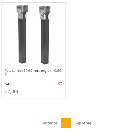
Pata somier 30x30mm. negra t-40x30
4u.
ALFA
27,00€
Anterior
1
Siguiente