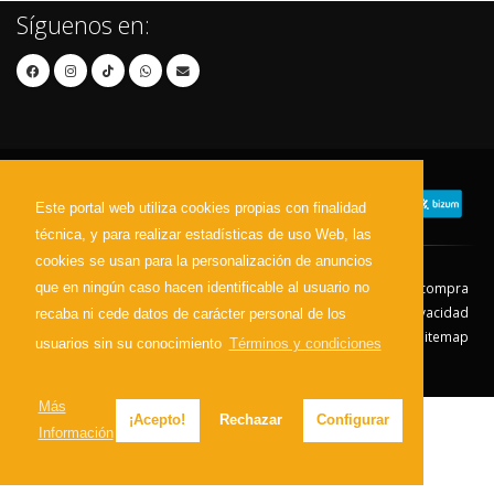
Síguenos en:
Este portal web utiliza cookies propias con finalidad
técnica, y para realizar estadísticas de uso Web, las
cookies se usan para la personalización de anuncios
que en ningún caso hacen identificable al usuario no
Contacto
Aviso Legal
Condiciones de compra
Política de envíos
Política de devolución
Política de Privacidad
recaba ni cede datos de carácter personal de los
Política de Cookies
Sitemap
usuarios sin su conocimiento
Términos y condiciones
© 2026 - Todos los derechos reservados.
Más
¡Acepto!
Rechazar
Configurar
Información