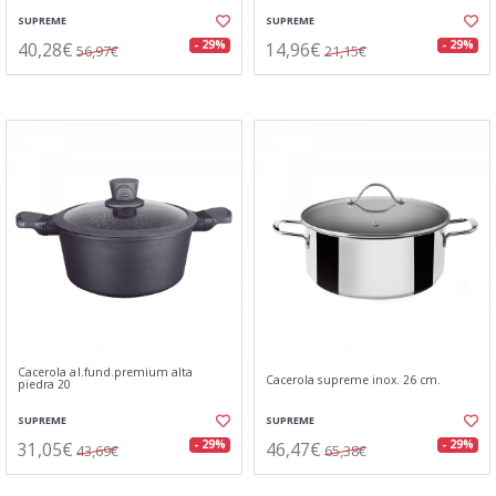
SUPREME
SUPREME
40,28€
14,96€
- 29%
- 29%
56,97€
21,15€
Cacerola al.fund.premium alta
Cacerola supreme inox. 26 cm.
piedra 20
SUPREME
SUPREME
31,05€
46,47€
- 29%
- 29%
43,69€
65,38€