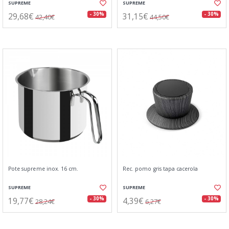
SUPREME
SUPREME
29,68€
31,15€
- 30%
- 30%
42,40€
44,50€
Pote supreme inox. 16 cm.
Rec. pomo gris tapa cacerola
SUPREME
SUPREME
19,77€
4,39€
- 30%
- 30%
28,24€
6,27€