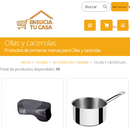
Powered
by
Tra
Ollas y cacerolas
Productos de primeras marcas para Ollas y cacerolas
INICIO
HOGAR
DECORACIÓN Y MENAJE
OLLAS Y CACEROLAS
Total de productos disponibles
76