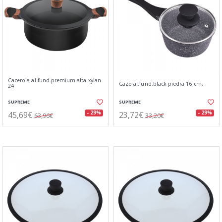
Cacerola al.fund.premium alta xylan
Cazo al.fund.black piedra 16 cm.
24
SUPREME
SUPREME
45,69€
23,72€
- 29%
- 29%
63,96€
33,20€