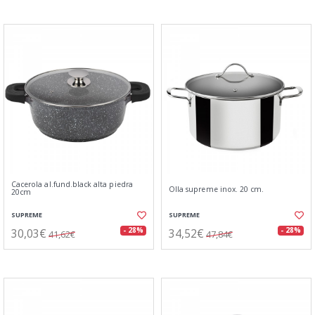
Cacerola al.fund.black alta piedra
Olla supreme inox. 20 cm.
20cm
SUPREME
SUPREME
30,03€
34,52€
- 28%
- 28%
41,62€
47,84€