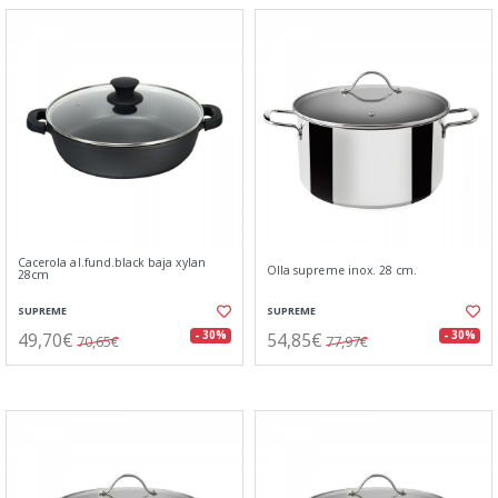
Cacerola al.fund.black baja xylan
Olla supreme inox. 28 cm.
28cm
SUPREME
SUPREME
49,70€
54,85€
- 30%
- 30%
70,65€
77,97€