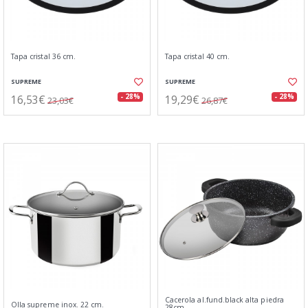
Tapa cristal 36 cm.
Tapa cristal 40 cm.
SUPREME
SUPREME
16,53€
19,29€
- 28%
- 28%
23,03€
26,87€
Cacerola al.fund.black alta piedra
Olla supreme inox. 22 cm.
28cm