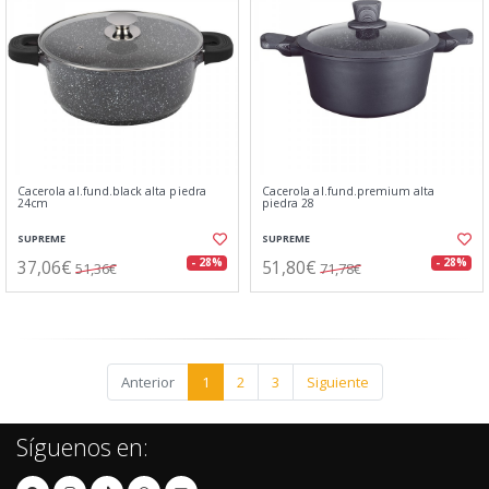
Cacerola al.fund.black alta piedra
Cacerola al.fund.premium alta
24cm
piedra 28
SUPREME
SUPREME
37,06€
51,80€
- 28%
- 28%
51,36€
71,78€
Anterior
1
2
3
Siguiente
Síguenos en: