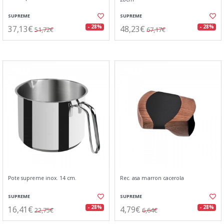
SUPREME
SUPREME
37,13€
48,23€
- 28%
- 28%
51,72€
67,17€
Pote supreme inox. 14 cm.
Rec. asa marron cacerola
SUPREME
SUPREME
16,41€
4,79€
- 28%
- 28%
22,75€
6,64€