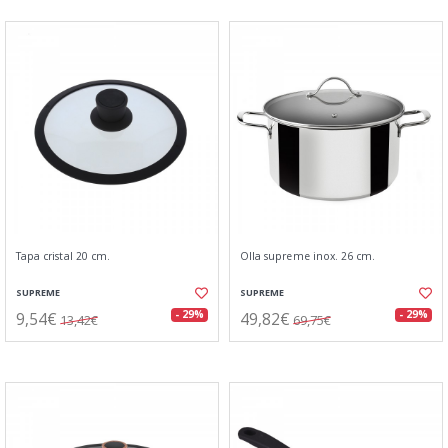
Tapa cristal 20 cm.
Olla supreme inox. 26 cm.
SUPREME
SUPREME
9,54€
49,82€
- 29%
- 29%
13,42€
69,75€