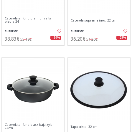
Cacerola al.fund.premium alta
Cacerola supreme inox. 22 cm.
piedra 24
SUPREME
SUPREME
38,83€
36,20€
- 30%
- 29%
55,19€
51,20€
Cacerola al.fund.black baja xylan
Tapa cristal 32 cm.
24cm