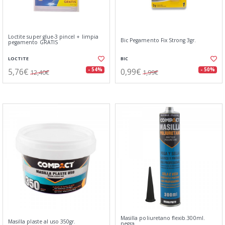
Loctite super glue-3 pincel + limpia
Bic Pegamento Fix Strong 3gr.
pegamento GRATIS
LOCTITE
BIC
5,76€
0,99€
- 54%
- 50%
12,40€
1,99€
Masilla poliuretano flexib.300ml.
Masilla plaste al uso 350gr.
negra