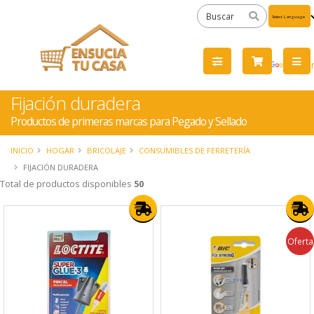
Powered
by
Tra
Fijación duradera
Productos de primeras marcas para Pegado y Sellado
INICIO
HOGAR
BRICOLAJE
CONSUMIBLES DE FERRETERÍA
FIJACIÓN DURADERA
Total de productos disponibles
50
Oferta