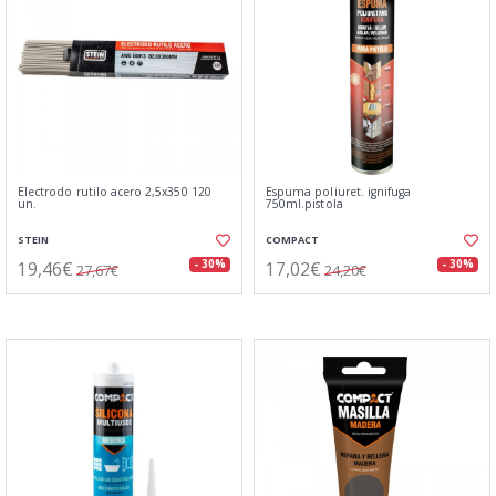
Electrodo rutilo acero 2,5x350 120
Espuma poliuret. ignifuga
un.
750ml.pistola
STEIN
COMPACT
19,46€
17,02€
- 30%
- 30%
27,67€
24,20€