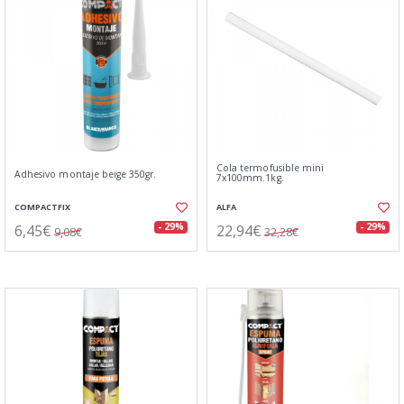
Cola termofusible mini
Adhesivo montaje beige 350gr.
7x100mm.1kg.
COMPACTFIX
ALFA
6,45€
22,94€
- 29%
- 29%
9,08€
32,28€