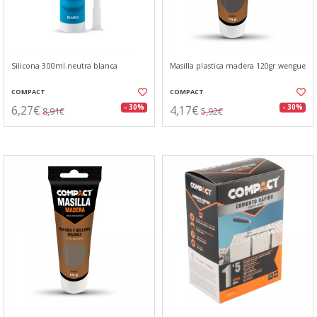
Silicona 300ml.neutra blanca
Masilla plastica madera 120gr.wengue
COMPACT
COMPACT
6,27€
4,17€
- 30%
- 30%
8,91€
5,92€