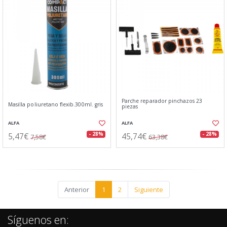
Parche reparador pinchazos 23
Masilla poliuretano flexib.300ml. gris
piezas
ALFA
ALFA
5,47€
45,74€
- 28%
- 28%
7,58€
63,38€
Anterior
1
2
Siguiente
Síguenos en: