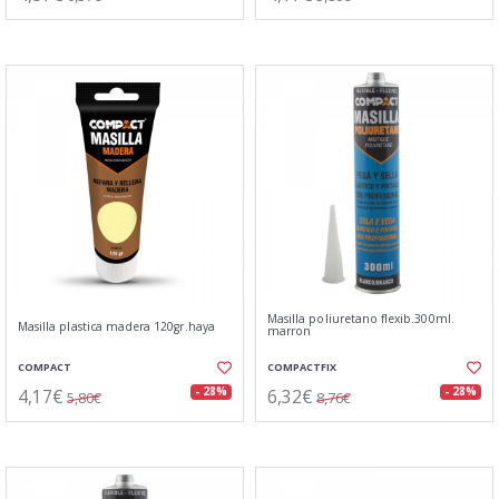
Masilla poliuretano flexib.300ml.
Masilla plastica madera 120gr.haya
marron
COMPACT
COMPACTFIX
4,17€
6,32€
- 28%
- 28%
5,80€
8,76€