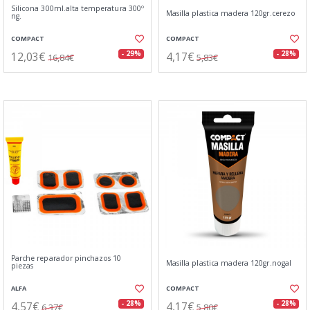
Silicona 300ml.alta temperatura 300º
Masilla plastica madera 120gr.cerezo
ng.
COMPACT
COMPACT
12,03€
4,17€
- 29%
- 28%
16,84€
5,83€
Parche reparador pinchazos 10
Masilla plastica madera 120gr.nogal
piezas
ALFA
COMPACT
4,57€
4,17€
- 28%
- 28%
6,37€
5,80€