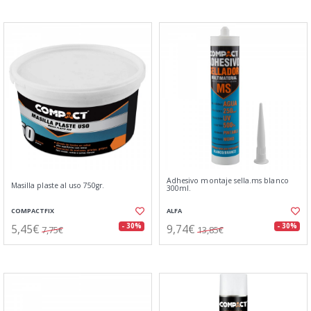
Adhesivo montaje sella.ms blanco
Masilla plaste al uso 750gr.
300ml.
COMPACTFIX
ALFA
5,45€
9,74€
- 30%
- 30%
7,75€
13,85€