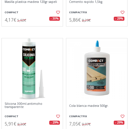
Masilla plastica madera 120gr.sapeli
Cemento rapido 1,5kg.
COMPACT
COMPACTFIX
4,17€
5,86€
- 30%
- 29%
5,92€
8,29€
Silicona 300ml.antimoho
Cola blanca madera 500gr.
transparente
COMPACT
COMPACTFIX
5,91€
7,05€
- 29%
- 29%
8,36€
9,97€