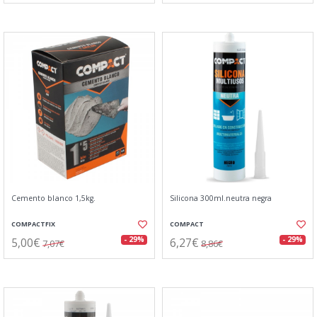
Cemento blanco 1,5kg.
Silicona 300ml.neutra negra
COMPACTFIX
COMPACT
5,00€
6,27€
- 29%
- 29%
7,07€
8,86€