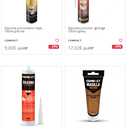
Espuma poliuretano tejas
Espuma poliuret. ignifuga
750ml.pistola
750ml.spray
COMPACT
COMPACT
9,00€
17,02€
- 29%
- 29%
12,66€
23,83€