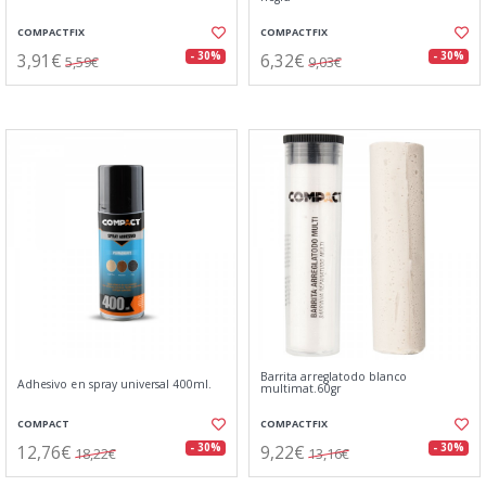
COMPACTFIX
COMPACTFIX
3,91€
6,32€
- 30%
- 30%
5,59€
9,03€
Barrita arreglatodo blanco
Adhesivo en spray universal 400ml.
multimat.60gr
COMPACT
COMPACTFIX
12,76€
9,22€
- 30%
- 30%
18,22€
13,16€