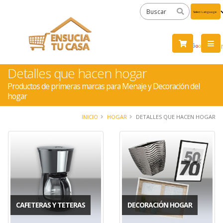
Powered
by
Tra
Detalles que hacen hogar
Productos de primeras marcas para Menaje y Decoración del
hogar
INICIO
HOGAR
DETALLES QUE HACEN HOGAR
CAFETERAS Y TETERAS
DECORACIÓN HOGAR