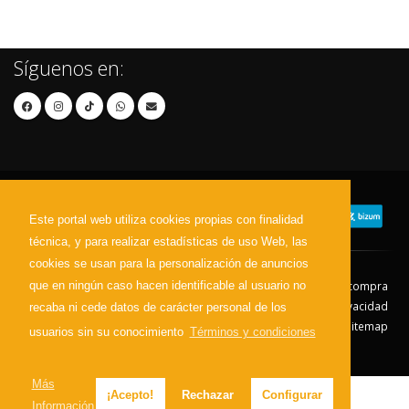
Síguenos en:
Este portal web utiliza cookies propias con finalidad
técnica, y para realizar estadísticas de uso Web, las
cookies se usan para la personalización de anuncios
que en ningún caso hacen identificable al usuario no
Contacto
Aviso Legal
Condiciones de compra
Política de envíos
Política de devolución
Política de Privacidad
recaba ni cede datos de carácter personal de los
Política de Cookies
Sitemap
usuarios sin su conocimiento
Términos y condiciones
© 2026 - Todos los derechos reservados.
Más
¡Acepto!
Rechazar
Configurar
Información