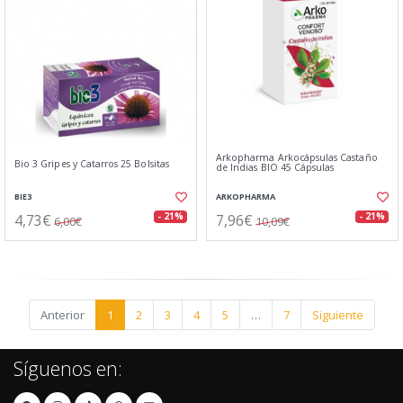
Arkopharma Arkocápsulas Castaño
Bio 3 Gripes y Catarros 25 Bolsitas
de Indias BIO 45 Cápsulas
BIE3
ARKOPHARMA
4,73€
7,96€
- 21%
- 21%
6,00€
10,09€
Anterior
1
2
3
4
5
…
7
Siguiente
Síguenos en: