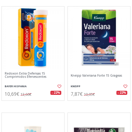
Redoxon Extra Defensas 15
Kneipp Valeriana Forte 15 Grageas
Comprimidos Efervescentes
BAYER HISPANIA
KNEIPP
10,69€
7,87€
- 22%
- 22%
13,66€
10,05€