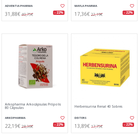
ADVENTIA PHARMA
MAYLA PHARMA
31,88€
17,36€
- 22%
- 22%
40,75€
22,19€
Arkopharma Arkocápsulas Própolis
Herbensurina Renal 40 Sobres
80 Cápsulas
ARKOPHARMA
DEITERS
22,19€
13,89€
- 22%
- 22%
28,36€
17,75€