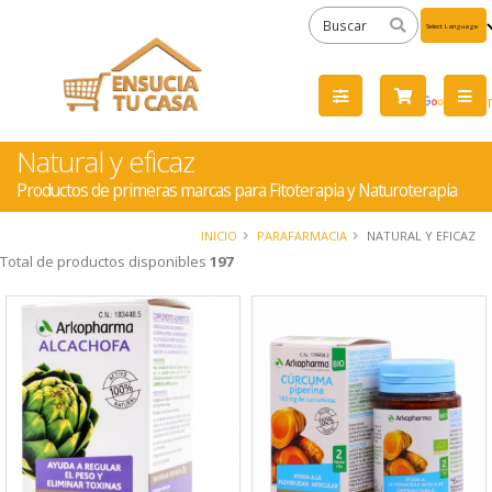
Powered
by
Tra
Natural y eficaz
Productos de primeras marcas para Fitoterapia y Naturoterapia
INICIO
PARAFARMACIA
NATURAL Y EFICAZ
Total de productos disponibles
197