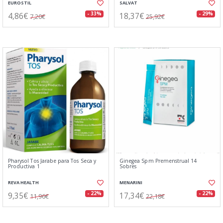
EUROSTIL
SALVAT
4,86€
18,37€
- 33%
- 29%
7,20€
25,92€
Pharysol Tos Jarabe para Tos Seca y
Ginegea Spm Premenstrual 14
Productiva 1
Sobres
REVA HEALTH
MENARINI
9,35€
17,34€
- 22%
- 22%
11,96€
22,18€