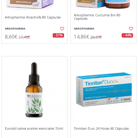
Arkopharma Curcuma Bio 80
Arkopharma Alcachofa 80 Capsulas
Capsulas
ARKOPHARMA
ARKOPHARMA
8,60€
14,86€
- 51%
- 44%
17,48€
26,60€
Eurostil salvia aceites esenciales 15ml
Tinnitan Duo 24 Horas 60 Cápsulas