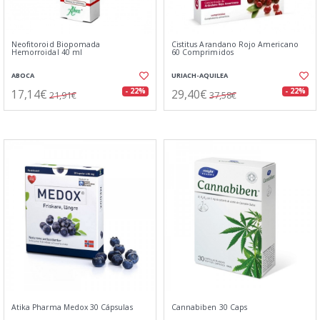
Neofitoroid Biopomada
Cistitus Arandano Rojo Americano
Hemorroidal 40 ml
60 Comprimidos
ABOCA
URIACH-AQUILEA
17,14€
29,40€
- 22%
- 22%
21,91€
37,58€
Atika Pharma Medox 30 Cápsulas
Cannabiben 30 Caps