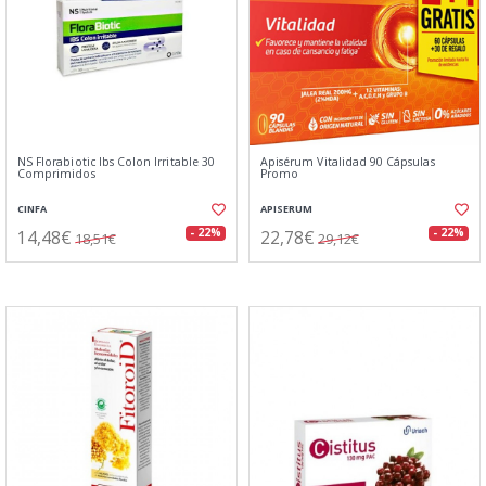
NS Florabiotic Ibs Colon Irritable 30
Apisérum Vitalidad 90 Cápsulas
Comprimidos
Promo
CINFA
APISERUM
14,48€
22,78€
- 22%
- 22%
18,51€
29,12€