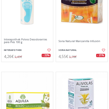
Interapothek Polvos Desodorantes
Soria Natural Manzanilla Infusión
para Pies 100 g
INTERAPOTHEK
SORIA NATURAL
4,26€
4,55€
- 22%
- 21%
5,43€
5,78€