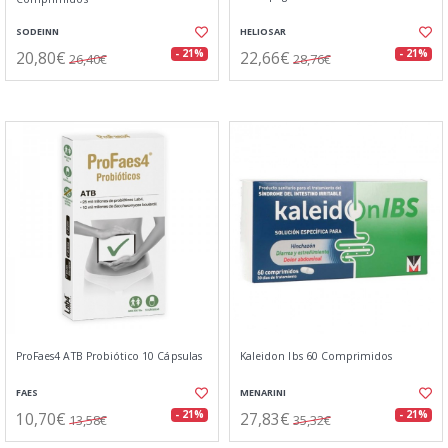
SODEINN
HELIOSAR
20,80€
22,66€
- 21%
- 21%
26,40€
28,76€
ProFaes4 ATB Probiótico 10 Cápsulas
Kaleidon Ibs 60 Comprimidos
FAES
MENARINI
10,70€
27,83€
- 21%
- 21%
13,58€
35,32€