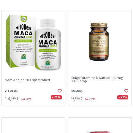
Solgar Vitamina K Natural 100mcg
Maca Andina 60 Caps Vitobest
100 Comp
VITOBEST
SOLGAR
14,95€
9,98€
- 21%
- 21%
18,97€
12,66€