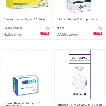
Aquilea Infusion Boldo 20 Bolsitas
Aliviolas Fisiolax 90 Comprimidos
URIACH-AQUILEA
ABOCA
4,26€
23,58€
- 21%
- 21%
5,41€
29,93€
Faricron Bienestar Faríngeo 30
Estruspag Polich Gotas 50 ml Heliosar
Comprimidos