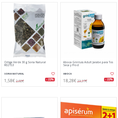
Ortiga Verde 30 g Soria Natural
Aboca Grintuss Adult Jarabe para Tos
R02153
Seca y Prod
SORIA NATURAL
ABOCA
1,58€
18,28€
- 22%
- 22%
2,02€
23,37€